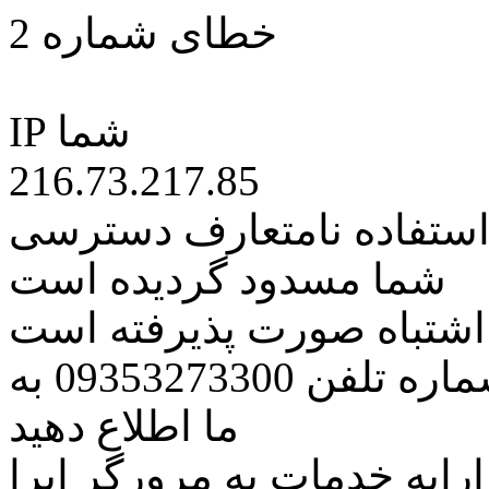
خطای شماره 2
IP شما
216.73.217.85
 استفاده نامتعارف دسترسی
شما مسدود گردیده است
ه اشتباه صورت پذیرفته است
مراتب این مسئله را از طریق شماره تلفن 09353273300 به
ما اطلاع دهید
رایه خدمات به مرورگر اپرا