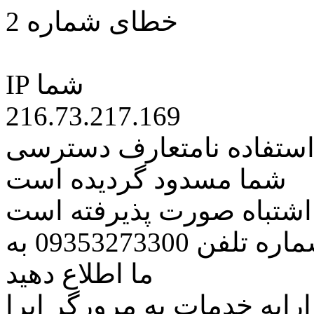
خطای شماره 2
IP شما
216.73.217.169
 استفاده نامتعارف دسترسی
شما مسدود گردیده است
ه اشتباه صورت پذیرفته است
مراتب این مسئله را از طریق شماره تلفن 09353273300 به
ما اطلاع دهید
رایه خدمات به مرورگر اپرا