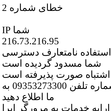
خطای شماره 2
IP شما
216.73.216.95
 استفاده نامتعارف دسترسی
شما مسدود گردیده است
ه اشتباه صورت پذیرفته است
مراتب این مسئله را از طریق شماره تلفن 09353273300 به
ما اطلاع دهید
رایه خدمات به مرورگر اپرا