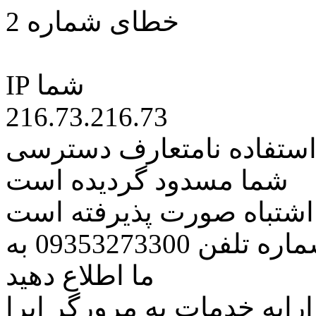
خطای شماره 2
IP شما
216.73.216.73
 استفاده نامتعارف دسترسی
شما مسدود گردیده است
ه اشتباه صورت پذیرفته است
مراتب این مسئله را از طریق شماره تلفن 09353273300 به
ما اطلاع دهید
رایه خدمات به مرورگر اپرا