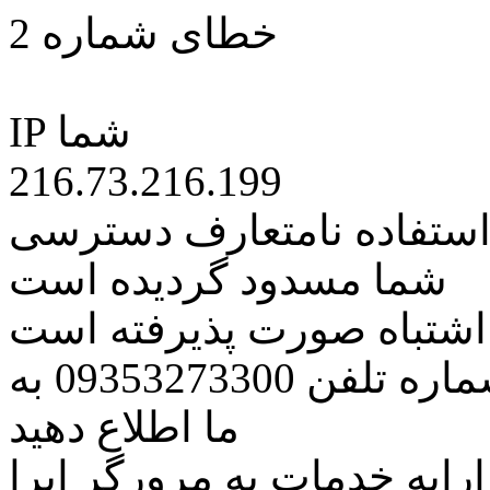
خطای شماره 2
IP شما
216.73.216.199
 استفاده نامتعارف دسترسی
شما مسدود گردیده است
ه اشتباه صورت پذیرفته است
مراتب این مسئله را از طریق شماره تلفن 09353273300 به
ما اطلاع دهید
رایه خدمات به مرورگر اپرا