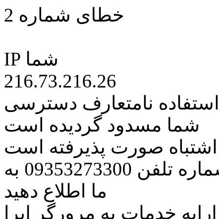
خطای شماره 2
IP شما
216.73.216.26
 استفاده نامتعارف دسترسی
شما مسدود گردیده است
ه اشتباه صورت پذیرفته است
مراتب این مسئله را از طریق شماره تلفن 09353273300 به
ما اطلاع دهید
رایه خدمات به مرورگر اپرا