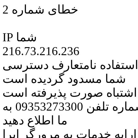
خطای شماره 2
IP شما
216.73.216.236
 استفاده نامتعارف دسترسی
شما مسدود گردیده است
ه اشتباه صورت پذیرفته است
مراتب این مسئله را از طریق شماره تلفن 09353273300 به
ما اطلاع دهید
رایه خدمات به مرورگر اپرا