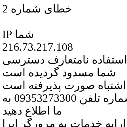
خطای شماره 2
IP شما
216.73.217.108
 استفاده نامتعارف دسترسی
شما مسدود گردیده است
ه اشتباه صورت پذیرفته است
مراتب این مسئله را از طریق شماره تلفن 09353273300 به
ما اطلاع دهید
رایه خدمات به مرورگر اپرا