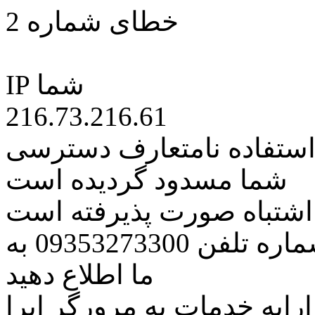
خطای شماره 2
IP شما
216.73.216.61
 استفاده نامتعارف دسترسی
شما مسدود گردیده است
ه اشتباه صورت پذیرفته است
مراتب این مسئله را از طریق شماره تلفن 09353273300 به
ما اطلاع دهید
رایه خدمات به مرورگر اپرا