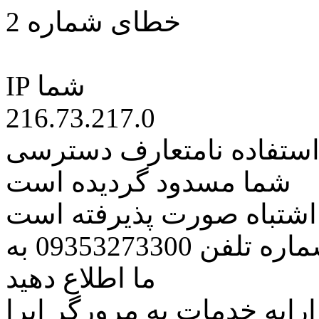
خطای شماره 2
IP شما
216.73.217.0
 استفاده نامتعارف دسترسی
شما مسدود گردیده است
ه اشتباه صورت پذیرفته است
مراتب این مسئله را از طریق شماره تلفن 09353273300 به
ما اطلاع دهید
رایه خدمات به مرورگر اپرا