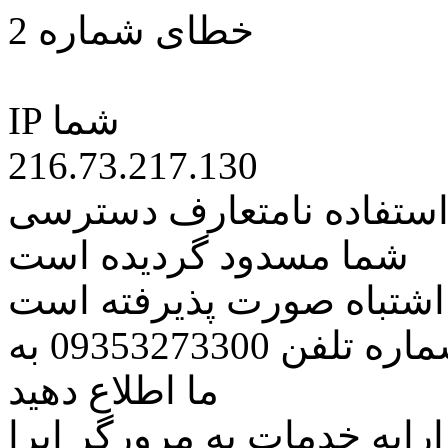
خطای شماره 2
IP شما
216.73.217.130
 استفاده نامتعارف دسترسی
شما مسدود گردیده است
ه اشتباه صورت پذیرفته است
مراتب این مسئله را از طریق شماره تلفن 09353273300 به
ما اطلاع دهید
رایه خدمات به مرورگر اپرا