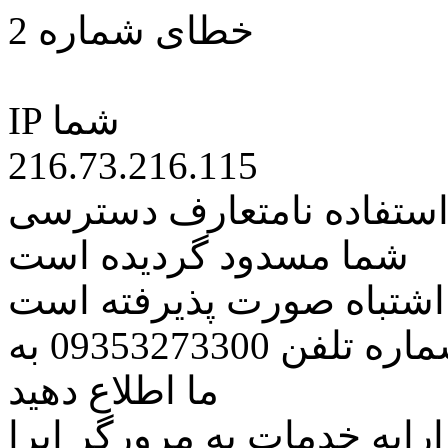
خطای شماره 2
IP شما
216.73.216.115
 استفاده نامتعارف دسترسی
شما مسدود گردیده است
ه اشتباه صورت پذیرفته است
مراتب این مسئله را از طریق شماره تلفن 09353273300 به
ما اطلاع دهید
رایه خدمات به مرورگر اپرا