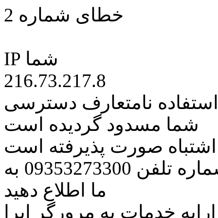
خطای شماره 2
IP شما
216.73.217.8
 استفاده نامتعارف دسترسی
شما مسدود گردیده است
ه اشتباه صورت پذیرفته است
مراتب این مسئله را از طریق شماره تلفن 09353273300 به
ما اطلاع دهید
رایه خدمات به مرورگر اپرا